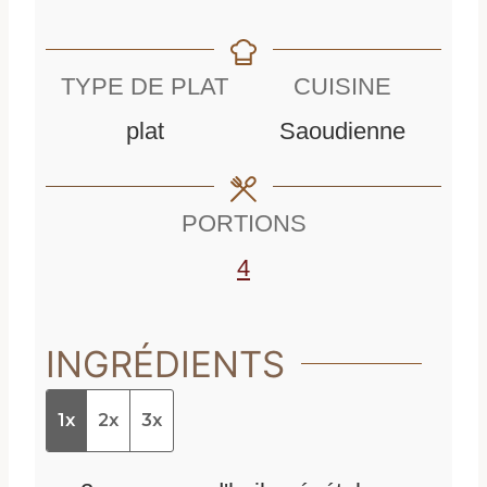
i
n
n
u
TYPE DE PLAT
CUISINE
u
t
plat
Saoudienne
t
e
e
s
PORTIONS
s
4
INGRÉDIENTS
1x
2x
3x