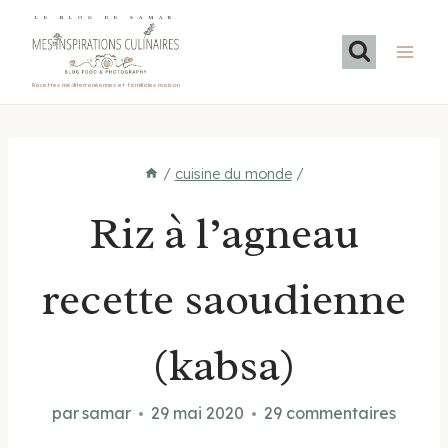
Aller
LE BLOG DE SAMAR
au
contenu
Recettes méditerranéennes et familiales maison
/
cuisine du monde
/
Riz à l’agneau
recette saoudienne
(kabsa)
par
samar
29 mai 2020
29 commentaires