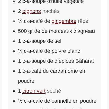
2
c-a-soupe
d'
huile végétale
2
oignons
hachés
½
c-a-café
de
gingembre
râpé
500
gr
de
de morceaux d'agneau
1
c-a-soupe
de
sel
½
c-a-café
de
poivre blanc
1
c-a-soupe
de
d’épices Baharat
1
c-a-café
de
cardamome en
poudre
1
citron vert
séché
½
c-a-café
de
cannelle en poudre