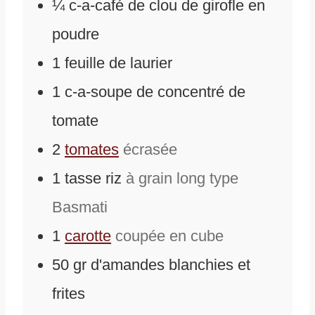
¼
c-a-café
de
clou de girofle en
poudre
1
feuille de laurier
1
c-a-soupe
de
concentré de
tomate
2
tomates
écrasée
1
tasse
riz
à grain long type
Basmati
1
carotte
coupée en cube
50
gr
d'
amandes blanchies et
frites