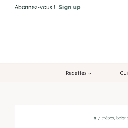
Aller
Abonnez-vous !
Sign up
au
contenu
Recettes
Cui
/
crêpes, beign