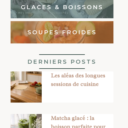
GLACES & BOISSONS
SOUPES FROIDES
DERNIERS POSTS
Les aléas des longues
sessions de cuisine
Matcha glacé : la
boisson parfaite pour