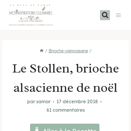
Aller
LE BLOG DE SAMAR
au
contenu
Recettes méditerranéennes et familiales maison
/
Brioche-viennoiserie
/
Le Stollen, brioche
alsacienne de noël
par
samar
17 décembre 2018
61 commentaires