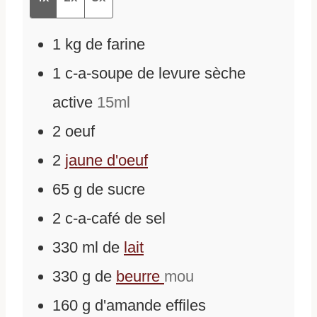
1
kg
de
farine
1
c-a-soupe
de
levure sèche
active
15ml
2
oeuf
2
jaune d'oeuf
65
g
de
sucre
2
c-a-café
de
sel
330
ml
de
lait
330
g
de
beurre
mou
160
g
d'
amande effiles