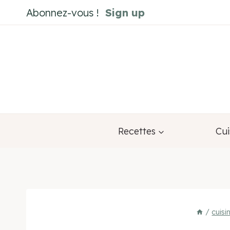
Aller
Abonnez-vous !
Sign up
au
contenu
Recettes
Cui
/
cuisi