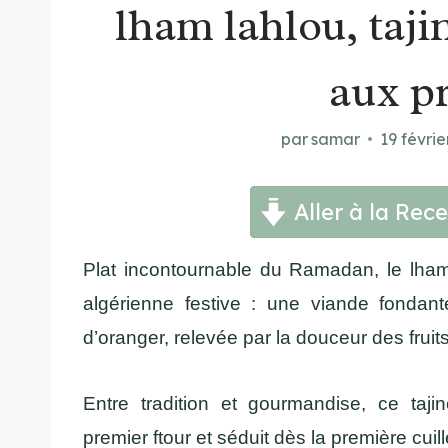
lham lahlou, taji
aux p
par
samar
19 févrie
Aller à la Rece
Plat incontournable du Ramadan, le lham h
algérienne festive : une viande fondan
d’oranger, relevée par la douceur des frui
Entre tradition et gourmandise, ce taji
premier ftour et séduit dès la première cuill