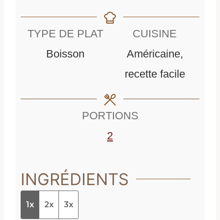
i
n
n
u
TYPE DE PLAT
CUISINE
u
t
Boisson
Américaine,
t
e
recette facile
e
s
s
PORTIONS
2
INGRÉDIENTS
1x
2x
3x