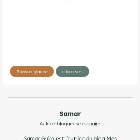
Étiquettes
Boisson glacee
citron vert
de
la
publication :
Samar
Autrice-blogueuse culinaire
Samar Guira est l’autrice du blog Mes