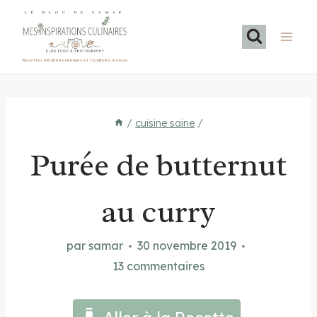
Aller
LE BLOG DE SAMAR
au
contenu
Recettes méditerranéennes et familiales maison
/
cuisine saine
/
Purée de butternut
au curry
par
samar
30 novembre 2019
13 commentaires