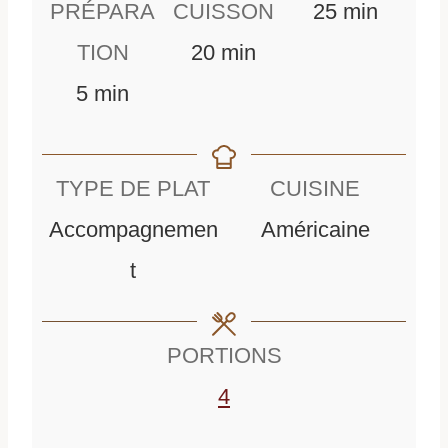
m
PRÉPARA
CUISSON
25
min
m
i
TION
20
min
m
i
n
5
min
i
n
u
n
u
t
TYPE DE PLAT
CUISINE
u
t
e
Accompagnemen
Américaine
t
e
s
t
e
s
s
PORTIONS
4