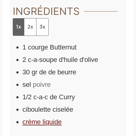
INGRÉDIENTS
1x
2x
3x
1
courge Butternut
2
c-a-soupe d'huile d'olive
30
gr
de
de beurre
sel
poivre
1/2
c-a-c de Curry
ciboulette ciselée
crème liquide