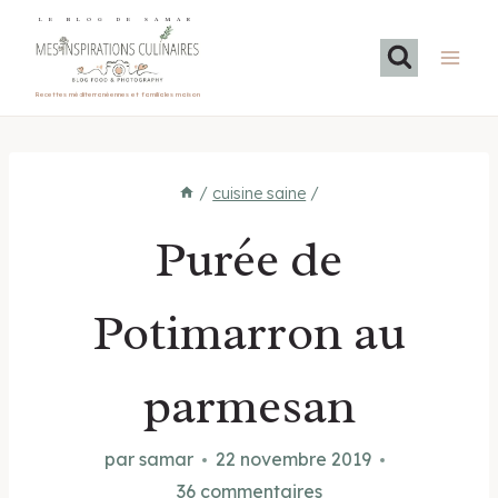
Aller
LE BLOG DE SAMAR
au
contenu
Recettes méditerranéennes et familiales maison
/
cuisine saine
/
Purée de
Potimarron au
parmesan
par
samar
22 novembre 2019
36 commentaires