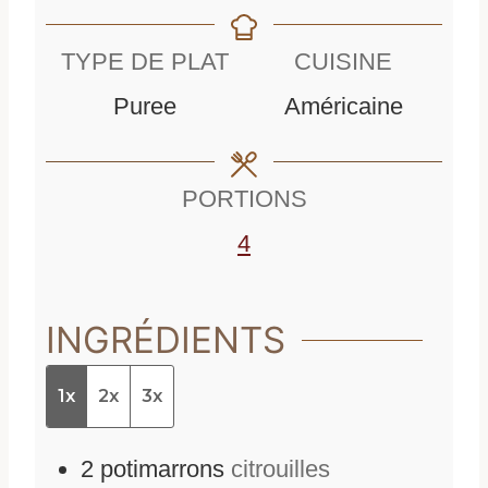
i
n
u
n
u
t
TYPE DE PLAT
CUISINE
u
t
e
Puree
Américaine
t
e
s
e
s
PORTIONS
s
4
INGRÉDIENTS
1x
2x
3x
2
potimarrons
citrouilles