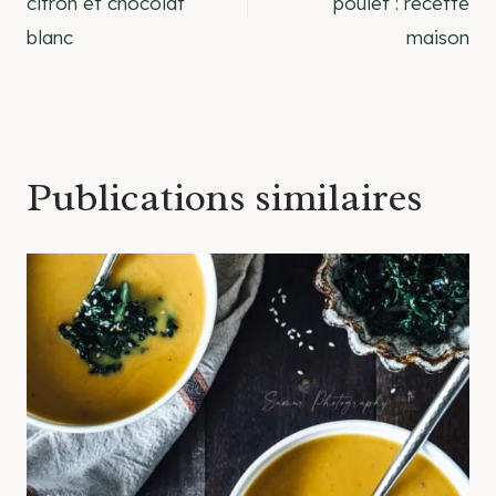
citron et chocolat
poulet : recette
blanc
maison
l’article
Publications similaires