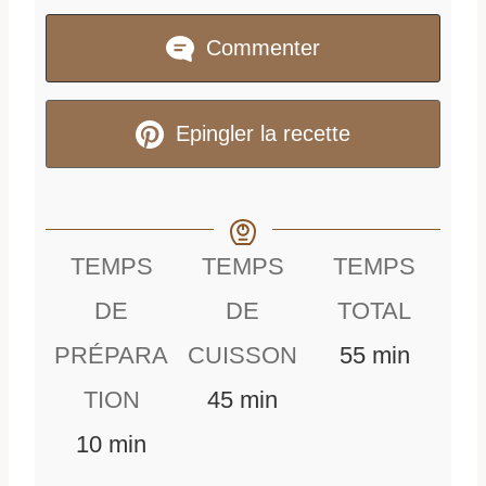
Commenter
Epingler la recette
TEMPS
TEMPS
TEMPS
DE
DE
TOTAL
m
PRÉPARA
CUISSON
55
min
m
i
TION
45
min
m
i
n
10
min