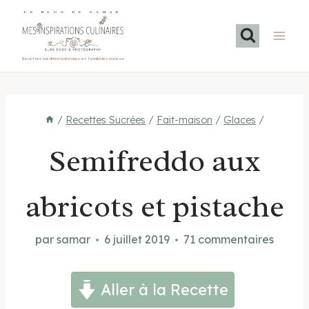
Aller
LE BLOG DE SAMAR
au
contenu
Recettes méditerranéennes et familiales maison
/
Recettes Sucrées
/
Fait-maison
/
Glaces
/
Semifreddo aux
abricots et pistache
par
samar
6 juillet 2019
71 commentaires
Aller à la Recette