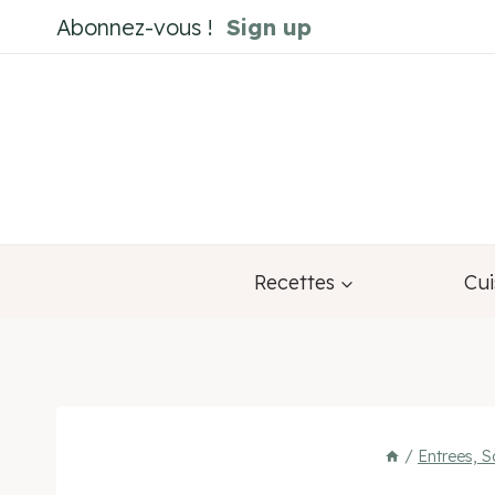
Aller
Abonnez-vous !
Sign up
au
contenu
Recettes
Cui
/
Entrees, S