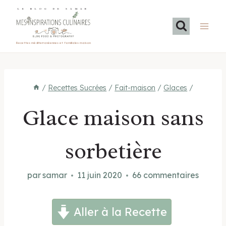
Aller
LE BLOG DE SAMAR
au
contenu
Recettes méditerranéennes et familiales maison
/
Recettes Sucrées
/
Fait-maison
/
Glaces
/
Glace maison sans
sorbetière
par
samar
11 juin 2020
66 commentaires
Aller à la Recette