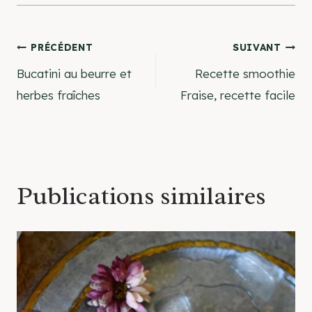
Navigation
PRÉCÉDENT
SUIVANT
Bucatini au beurre et
Recette smoothie
de
herbes fraîches
Fraise, recette facile
l’article
Publications similaires