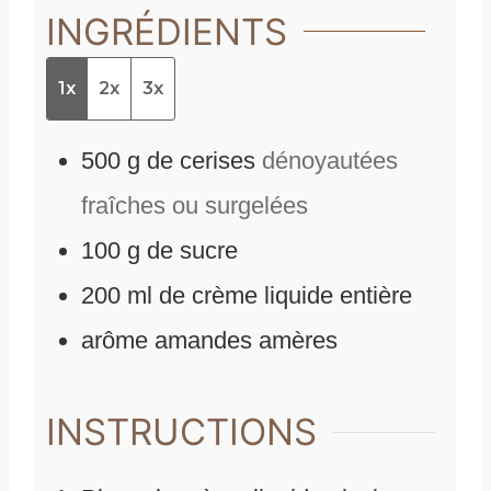
INGRÉDIENTS
1x
2x
3x
500
g
de
cerises
dénoyautées
fraîches ou surgelées
100
g
de
sucre
200
ml
de
crème liquide entière
arôme amandes amères
INSTRUCTIONS