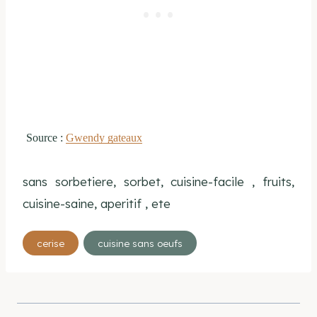
Source :
Gwendy gateaux
sans sorbetiere, sorbet, cuisine-facile , fruits,
cuisine-saine, aperitif , ete
Étiquettes
cerise
cuisine sans oeufs
de
la
publication :