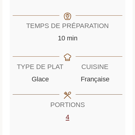
TEMPS DE PRÉPARATION
m
10
min
i
n
TYPE DE PLAT
CUISINE
u
Glace
Française
t
e
PORTIONS
s
4