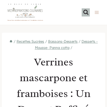
Aller
LE BLOG DE SAMAR
au
contenu
Recettes méditerranéennes et familiales maison
/
Recettes Sucrées
/
Boissons-Desserts
/
Desserts -
Mousse- Panna cotta
/
Verrines
mascarpone et
framboises : Un