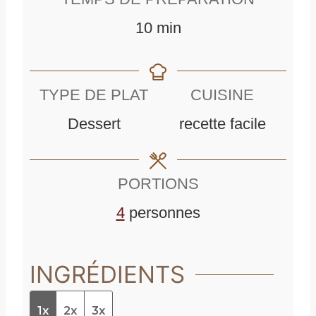
m
10
min
i
n
TYPE DE PLAT
CUISINE
u
Dessert
recette facile
t
e
PORTIONS
s
4
personnes
INGRÉDIENTS
1x
2x
3x