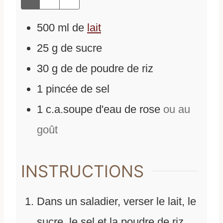
500
ml
de
lait
25
g
de
sucre
30
g
de
de poudre de riz
1
pincée
de
sel
1
c.a.soupe
d'
eau de rose
ou au
goût
INSTRUCTIONS
Dans un saladier, verser le lait, le
sucre, le sel et la poudre de riz.