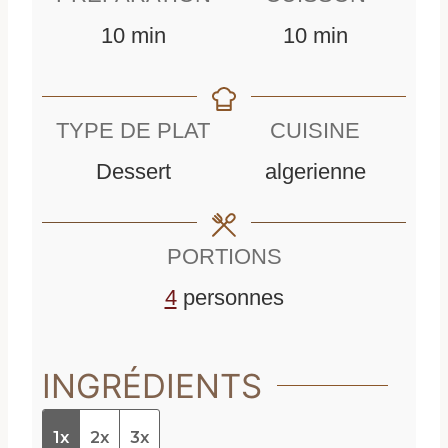
m
m
10
min
10
min
i
i
n
n
TYPE DE PLAT
CUISINE
u
u
Dessert
algerienne
t
t
e
e
PORTIONS
s
s
4
personnes
INGRÉDIENTS
1x
2x
3x