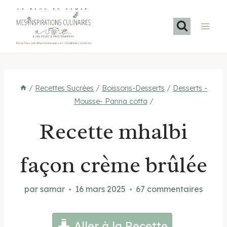
Aller
LE BLOG DE SAMAR
au
contenu
Recettes méditerranéennes et familiales maison
/
Recettes Sucrées
/
Boissons-Desserts
/
Desserts -
Mousse- Panna cotta
/
Recette mhalbi
façon crème brûlée
par
samar
16 mars 2025
67 commentaires
Aller à la Recette