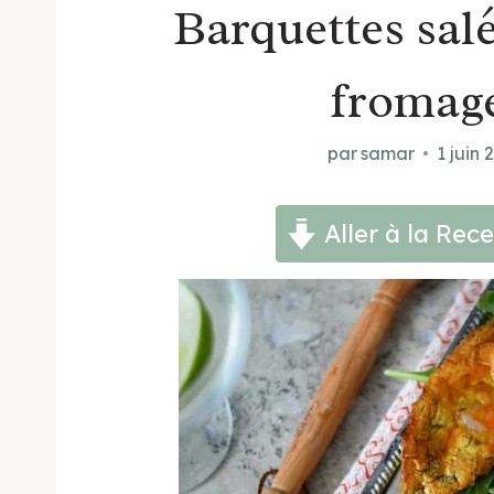
Barquettes salé
fromage
par
samar
1 juin 
Aller à la Rece