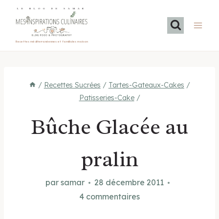
Aller
LE BLOG DE SAMAR
au
contenu
Recettes méditerranéennes et familiales maison
/
Recettes Sucrées
/
Tartes-Gateaux-Cakes
/
Patisseries-Cake
/
Bûche Glacée au
pralin
par
samar
28 décembre 2011
4 commentaires