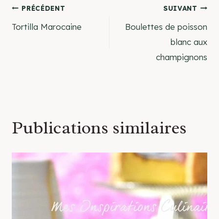
Navigation
PRÉCÉDENT
SUIVANT
Tortilla Marocaine
Boulettes de poisson
de
blanc aux
champignons
l’article
Publications similaires