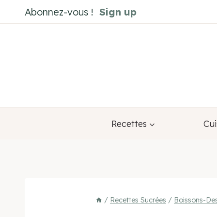
Aller
Abonnez-vous !
Sign up
au
contenu
Recettes
Cui
/
Recettes Sucrées
/
Boissons-Des