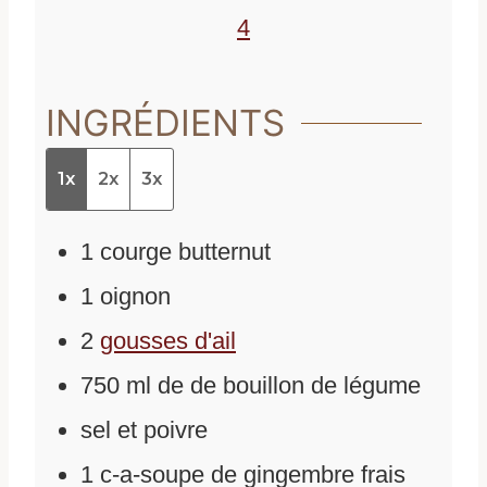
s
4
INGRÉDIENTS
1x
2x
3x
1
courge butternut
1
oignon
2
gousses d'ail
750
ml
de
de bouillon de légume
sel et poivre
1
c-a-soupe de gingembre frais