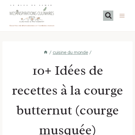
Aller
LE BLOG DE SAMAR
au
contenu
Recettes méditerranéennes et familiales maison
/
cuisine du monde
/
10+ Idées de
recettes à la courge
butternut (courge
musquée)