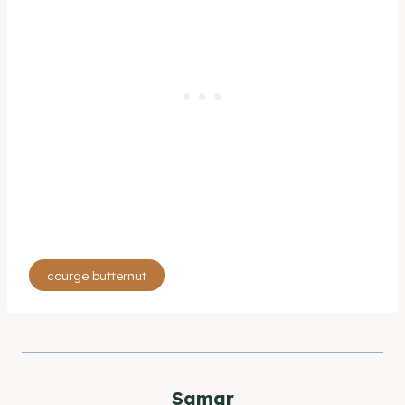
Étiquettes
courge butternut
de
la
publication :
Samar