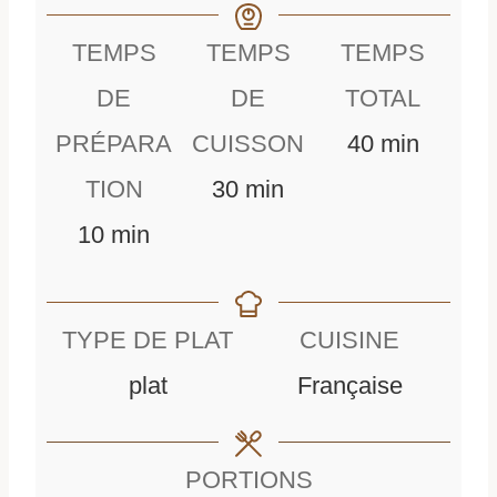
TEMPS
TEMPS
TEMPS
DE
DE
TOTAL
m
PRÉPARA
CUISSON
40
min
m
i
TION
30
min
m
i
n
10
min
i
n
u
n
u
t
TYPE DE PLAT
CUISINE
u
t
e
plat
Française
t
e
s
e
s
PORTIONS