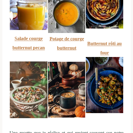
Salade courge
Potage de courge
Butternut rôti au
butternut pecan
butternut
four
Une recette que je réalise et qui revient souvent sur notre