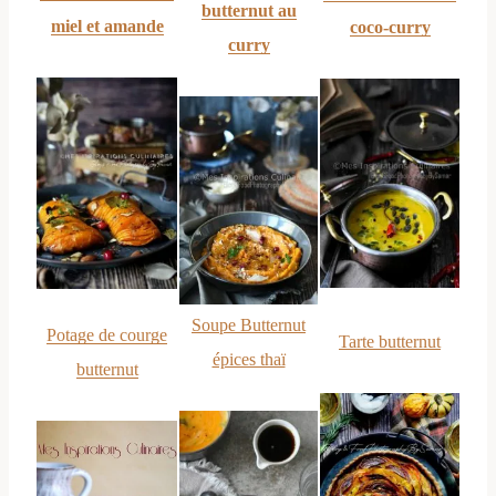
butternut au
miel et amande
coco-curry
curry
Soupe Butternut
Potage de courge
Tarte butternut
épices thaï
butternut