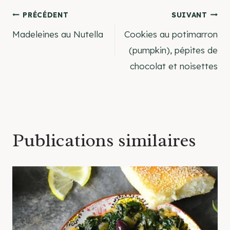
Navigation
PRÉCÉDENT
SUIVANT
Madeleines au Nutella
Cookies au potimarron
de
(pumpkin), pépites de
chocolat et noisettes
l’article
Publications similaires