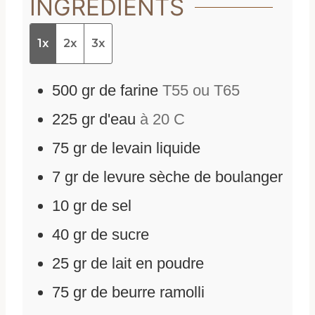
INGRÉDIENTS
1x
2x
3x
500
gr
de
farine
T55 ou T65
225
gr
d'
eau
à 20 C
75
gr
de
levain liquide
7
gr
de
levure sèche de boulanger
10
gr
de
sel
40
gr
de
sucre
25
gr
de
lait en poudre
75
gr
de
beurre ramolli