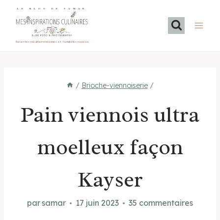
Aller
LE BLOG DE SAMAR
au
contenu
Recettes méditerranéennes et familiales maison
/
Brioche-viennoiserie
/
Pain viennois ultra
moelleux façon
Kayser
par
samar
17 juin 2023
35 commentaires