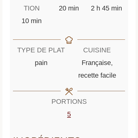
m
h
m
TION
20
min
2
h
45
min
m
i
e
i
10
min
i
n
u
n
n
u
r
u
TYPE DE PLAT
CUISINE
u
t
e
t
pain
Française,
t
e
s
e
recette facile
e
s
s
s
PORTIONS
5