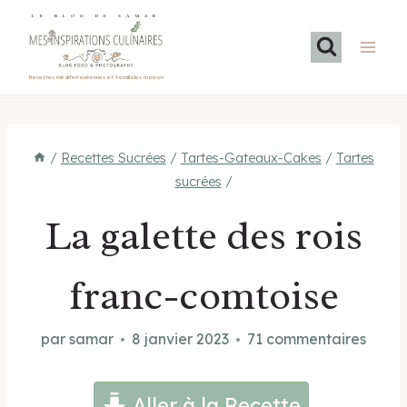
Aller
LE BLOG DE SAMAR
au
contenu
Recettes méditerranéennes et familiales maison
/
Recettes Sucrées
/
Tartes-Gateaux-Cakes
/
Tartes
sucrées
/
La galette des rois
franc-comtoise
par
samar
8 janvier 2023
71 commentaires
Aller à la Recette