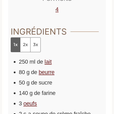
s
4
INGRÉDIENTS
1x
2x
3x
250
ml
de
lait
80
g
de
beurre
50
g
de
sucre
140
g
de
farine
3
oeufs
2
c-a-soupe
de
crème fraîche