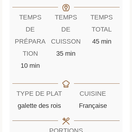
TEMPS
TEMPS
TEMPS
DE
DE
TOTAL
m
PRÉPARA
CUISSON
45
min
m
i
TION
35
min
m
i
n
10
min
i
n
u
n
u
t
TYPE DE PLAT
CUISINE
u
t
e
galette des rois
Française
t
e
s
e
s
PORTIONS