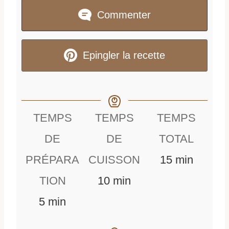
Commenter
Epingler la recette
TEMPS
TEMPS
TEMPS
DE
DE
TOTAL
m
PRÉPARA
CUISSON
15
min
m
i
TION
10
min
m
i
n
5
min
i
n
u