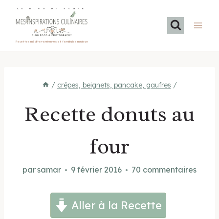
Aller
LE BLOG DE SAMAR
au
contenu
Recettes méditerranéennes et familiales maison
/
crêpes, beignets, pancake, gaufres
/
Recette donuts au
four
par
samar
9 février 2016
70 commentaires
Aller à la Recette