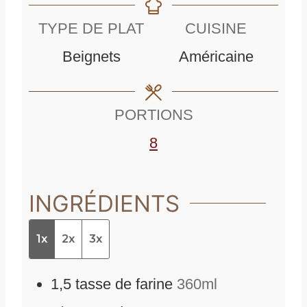
n
u
t
TYPE DE PLAT
CUISINE
u
t
e
Beignets
Américaine
t
e
s
e
s
PORTIONS
s
8
INGRÉDIENTS
1x
2x
3x
1,5
tasse de farine
360ml