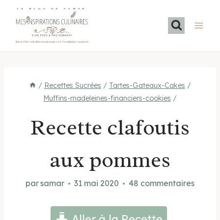
Aller
LE BLOG DE SAMAR
au
contenu
Recettes méditerranéennes et familiales maison
/
Recettes Sucrées
/
Tartes-Gateaux-Cakes
/
Muffins-madeleines-financiers-cookies
/
Recette clafoutis
aux pommes
par
samar
31 mai 2020
48 commentaires
Aller à la Recette