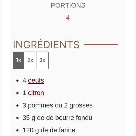
e
s
PORTIONS
s
4
INGRÉDIENTS
1x
2x
3x
4
oeufs
1
citron
3
pommes ou 2 grosses
35
g
de
de beurre fondu
120
g
de
de farine