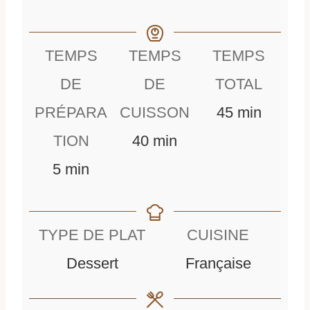
TEMPS
TEMPS
TEMPS
DE
DE
TOTAL
m
PRÉPARA
CUISSON
45
min
m
i
TION
40
min
m
i
n
5
min
i
n
u
n
u
t
TYPE DE PLAT
CUISINE
u
t
e
Dessert
Française
t
e
s