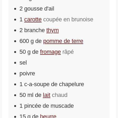
2
gousse d'ail
1
carotte
coupée en brunoise
2
branche
thym
600
g
de
pomme de terre
50
g
de
fromage
râpé
sel
poivre
1
c-a-soupe
de
chapelure
50
ml
de
lait
chaud
1
pincée
de
muscade
15
g
de
beurre