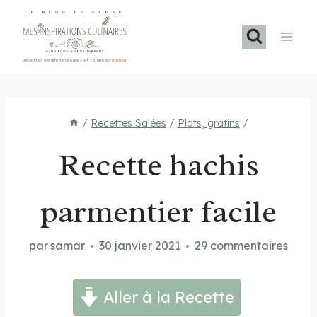
Aller
LE BLOG DE SAMAR
au
contenu
Recettes méditerranéennes et familiales maison
/
Recettes Salées
/
Plats, gratins
/
Recette hachis
parmentier facile
par
samar
30 janvier 2021
29 commentaires
Aller à la Recette