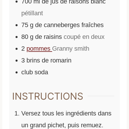
700
ml
de
jus de raisons blanc
pétillant
75
g
de
canneberges fraîches
80
g
de
raisins
coupé en deux
2
pommes
Granny smith
3
brins de romarin
club soda
INSTRUCTIONS
Versez tous les ingrédients dans
un grand pichet, puis remuez.