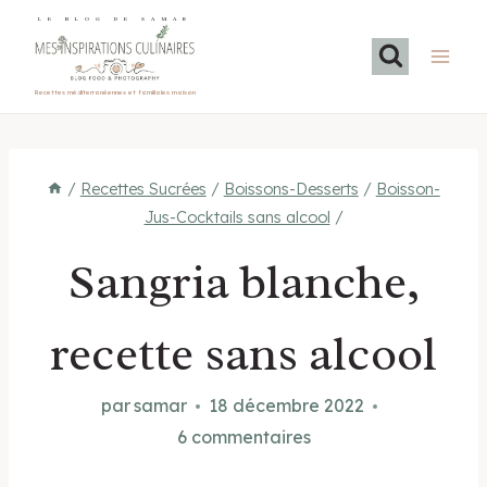
Aller
LE BLOG DE SAMAR
au
contenu
Recettes méditerranéennes et familiales maison
/
Recettes Sucrées
/
Boissons-Desserts
/
Boisson-
Jus-Cocktails sans alcool
/
Sangria blanche,
recette sans alcool
par
samar
18 décembre 2022
6 commentaires