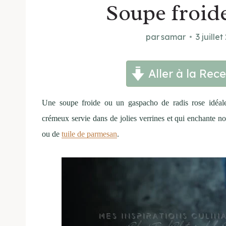
Soupe froide
par
samar
3 juille
Aller à la Rece
Une soupe froide ou un gaspacho de radis rose idéale 
crémeux servie dans de jolies verrines et qui enchante n
ou de
tuile de parmesan
.