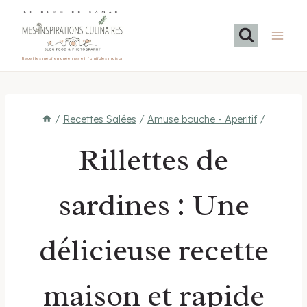
Aller
LE BLOG DE SAMAR
au
contenu
Recettes méditerranéennes et familiales maison
/
Recettes Salées
/
Amuse bouche - Aperitif
/
Rillettes de
sardines : Une
délicieuse recette
maison et rapide