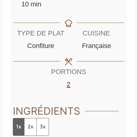
m
i
n
10
min
i
n
u
n
u
t
TYPE DE PLAT
CUISINE
u
t
e
Confiture
Française
t
e
s
e
s
PORTIONS
s
2
INGRÉDIENTS
1x
2x
3x