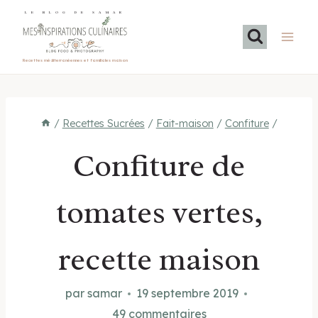
Aller
LE BLOG DE SAMAR
au
contenu
Recettes méditerranéennes et familiales maison
/
Recettes Sucrées
/
Fait-maison
/
Confiture
/
Confiture de
tomates vertes,
recette maison
par
samar
19 septembre 2019
49 commentaires