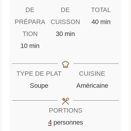
DE
DE
TOTAL
m
PRÉPARA
CUISSON
40
min
m
i
TION
30
min
m
i
n
10
min
i
n
u
n
u
t
TYPE DE PLAT
CUISINE
u
t
e
Soupe
Américaine
t
e
s
e
s
PORTIONS
s
4
personnes