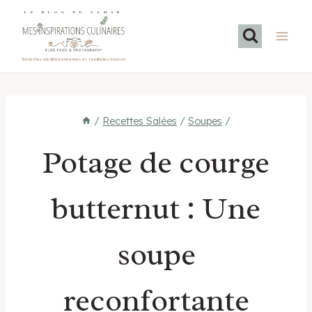
Aller
LE BLOG DE SAMAR
au
contenu
Recettes méditerranéennes et familiales maison
/
Recettes Salées
/
Soupes
/
Potage de courge
butternut : Une
soupe
reconfortante