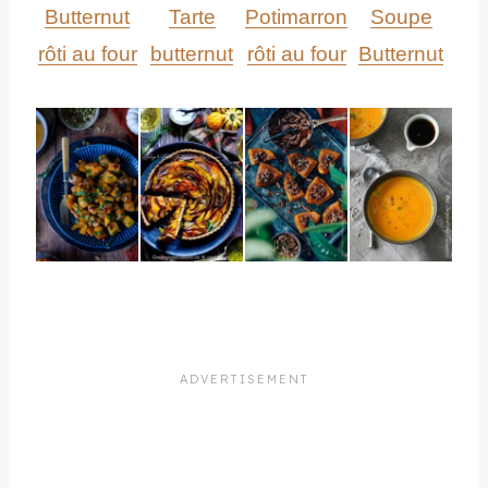
Butternut
Tarte
Potimarron
Soupe
rôti au four
butternut
rôti au four
Butternut