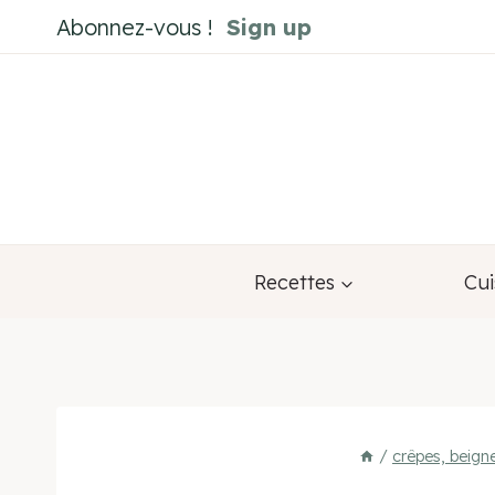
Aller
Abonnez-vous !
Sign up
au
contenu
Recettes
Cui
/
crêpes, beign