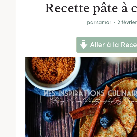
Recette pâte à 
par
samar
2 févrie
Aller à la Rece