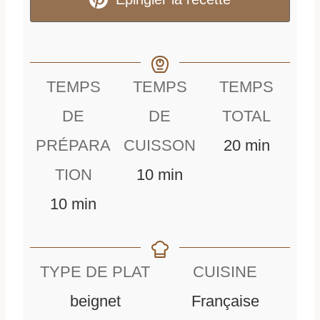
TEMPS
TEMPS
TEMPS
DE
DE
TOTAL
m
PRÉPARA
CUISSON
20
min
m
i
TION
10
min
m
i
n
10
min
i
n
u
n
u
t
TYPE DE PLAT
CUISINE
u
t
e
beignet
Française