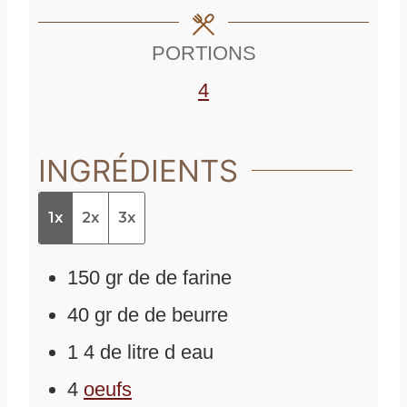
t
e
s
e
s
PORTIONS
s
4
INGRÉDIENTS
1x
2x
3x
150
gr
de
de farine
40
gr
de
de beurre
1
4 de litre d eau
4
oeufs