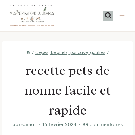
Aller
LE BLOG DE SAMAR
au
contenu
Recettes méditerranéennes et familiales maison
/
crêpes, beignets, pancake, gaufres
/
recette pets de
nonne facile et
rapide
par
samar
15 février 2024
89 commentaires