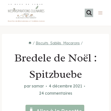
Aller
LE BLOG DE SAMAR
au
contenu
Recettes méditerranéennes et familiales maison
/
Biscuits, Sablés, Macarons
/
Bredele de Noël :
Spitzbuebe
par
samar
4 décembre 2021
24 commentaires