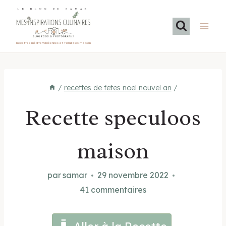
Aller
LE BLOG DE SAMAR
au
contenu
Recettes méditerranéennes et familiales maison
/
recettes de fetes noel nouvel an
/
Recette speculoos
maison
par
samar
29 novembre 2022
41 commentaires