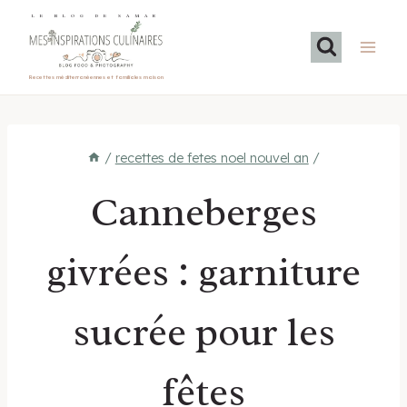
Aller
LE BLOG DE SAMAR
au
contenu
Recettes méditerranéennes et familiales maison
/
recettes de fetes noel nouvel an
/
Canneberges
givrées : garniture
sucrée pour les
fêtes