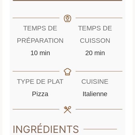
TEMPS DE
TEMPS DE
PRÉPARATION
CUISSON
m
m
10
min
20
min
i
i
n
n
TYPE DE PLAT
CUISINE
u
u
Pizza
Italienne
t
t
e
e
s
s
INGRÉDIENTS