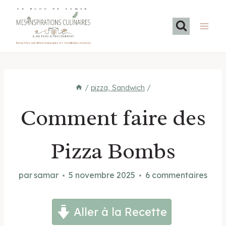
Aller
LE BLOG DE SAMAR
au
contenu
Recettes méditerranéennes et familiales maison
/
pizza, Sandwich
/
Comment faire des
Pizza Bombs
par
samar
5 novembre 2025
6 commentaires
Aller à la Recette