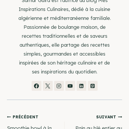
Samar Guira est l’autrice du blog Mes
Inspirations Culinaires, dédié à la cuisine
algérienne et méditerranéenne familiale.
Passionnée de boulange maison, de
recettes traditionnelles et de saveurs
authentiques, elle partage des recettes
simples, gourmandes et accessibles
inspirées de son héritage culinaire et de
ses inspirations du quotidien.
Navigation
PRÉCÉDENT
SUIVANT
Smoothie bowl à la
Pain au blé entier au