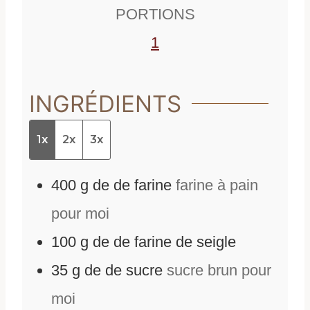
e
s
PORTIONS
s
1
INGRÉDIENTS
1x
2x
3x
400
g
de
de farine
farine à pain
pour moi
100
g
de
de farine de seigle
35
g
de
de sucre
sucre brun pour
moi