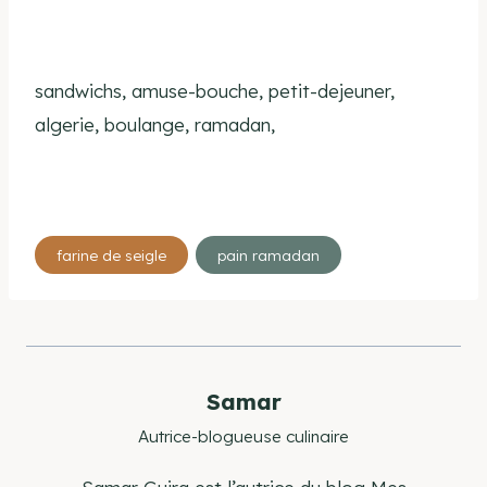
sandwichs, amuse-bouche, petit-dejeuner,
algerie, boulange, ramadan,
Étiquettes
farine de seigle
pain ramadan
de
la
publication :
Samar
Autrice-blogueuse culinaire