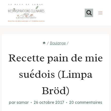
Aller
LE BLOG DE SAMAR
au
contenu
Recettes méditerranéennes et familiales maison
/
Boulange
/
Recette pain de mie
suédois (Limpa
Bröd)
par
samar
26 octobre 2017
20 commentaires