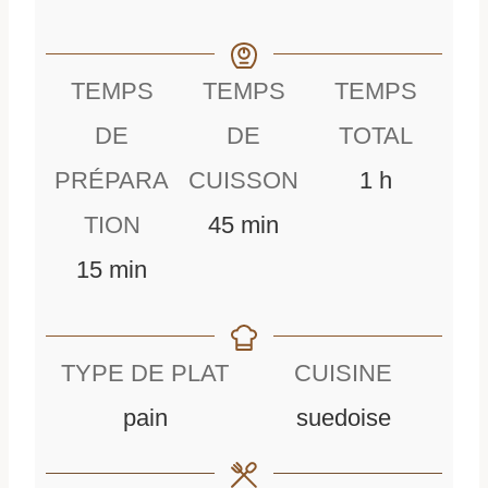
TEMPS
TEMPS
TEMPS
DE
DE
TOTAL
h
PRÉPARA
CUISSON
1
h
m
e
TION
45
min
m
i
u
15
min
i
n
r
n
u
e
TYPE DE PLAT
CUISINE
u
t
pain
suedoise
t
e