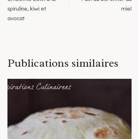
de
spiruline, kiwi et
miel
avocat
l’article
Publications similaires