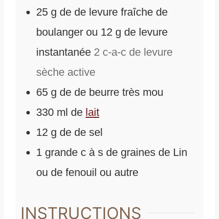
25
g
de
de levure fraîche de
boulanger ou 12 g de levure
instantanée
2 c-a-c de levure
sèche active
65
g
de
de beurre très mou
330
ml
de
lait
12
g
de
de sel
1
grande c à s de graines de Lin
ou de fenouil ou autre
INSTRUCTIONS