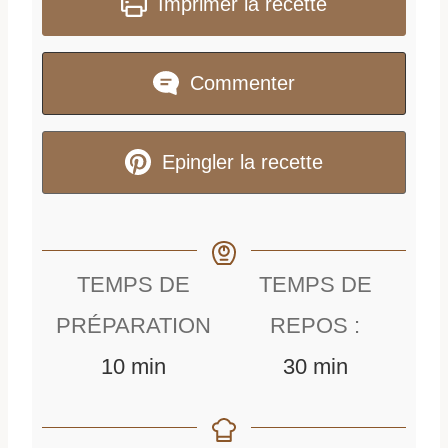
Imprimer la recette
Commenter
Epingler la recette
TEMPS DE
TEMPS DE
PRÉPARATION
REPOS :
m
m
10
min
30
min
i
i
n
n