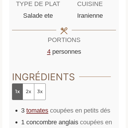
TYPE DE PLAT
CUISINE
u
u
Salade ete
Iranienne
t
t
e
e
PORTIONS
s
s
4
personnes
INGRÉDIENTS
1x
2x
3x
3
tomates
coupées en petits dés
1
concombre anglais
coupées en