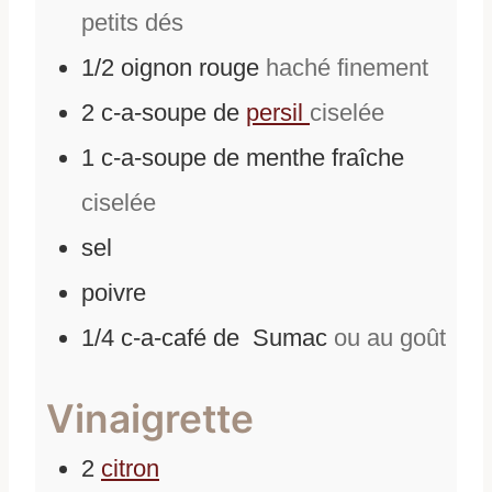
petits dés
1/2
oignon rouge
haché finement
2
c-a-soupe
de
persil
ciselée
1
c-a-soupe
de
menthe fraîche
ciselée
sel
poivre
1/4
c-a-café
de
Sumac
ou au goût
Vinaigrette
2
citron