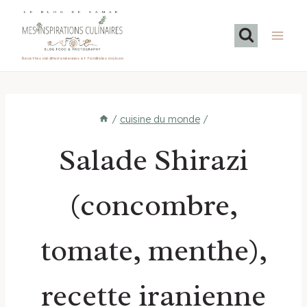
Aller
LE BLOG DE SAMAR
au
contenu
Recettes méditerranéennes et familiales maison
/
cuisine du monde
/
Salade Shirazi
(concombre,
tomate, menthe),
recette iranienne