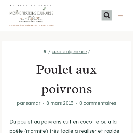
Aller
LE BLOG DE SAMAR
au
contenu
Recettes méditerranéennes et familiales maison
/
cuisine algerienne
/
Poulet aux
poivrons
par
samar
8 mars 2013
0 commentaires
Du poulet au poivrons cuit en cocotte ou a la
poêle (marmite) très facile a realiser et rapide