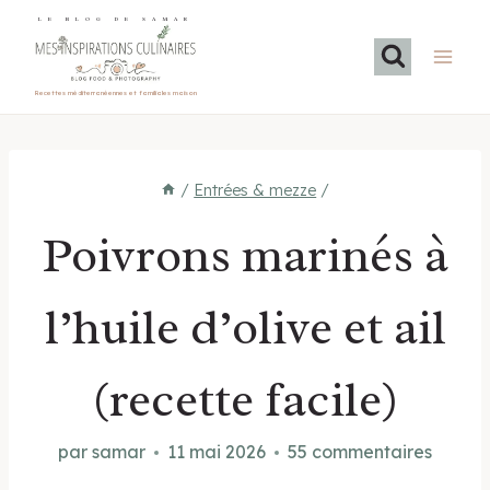
Aller
LE BLOG DE SAMAR
au
contenu
Recettes méditerranéennes et familiales maison
/
Entrées & mezze
/
Poivrons marinés à
l’huile d’olive et ail
(recette facile)
par
samar
11 mai 2026
55 commentaires