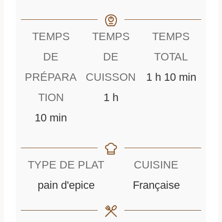
TEMPS
TEMPS
TEMPS
DE
DE
TOTAL
h
m
PRÉPARA
CUISSON
1
h
10
min
h
e
i
TION
1
h
m
e
u
n
10
min
i
u
r
u
n
r
e
t
TYPE DE PLAT
CUISINE
u
e
e
pain d'epice
Française
t
s
e