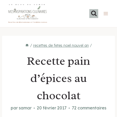
Aller
LE BLOG DE SAMAR
au
contenu
Recettes méditerranéennes et familiales maison
/
recettes de fetes noel nouvel an
/
Recette pain
d’épices au
chocolat
par
samar
20 février 2017
72 commentaires