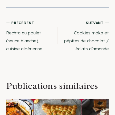
Navigation
PRÉCÉDENT
SUIVANT
Rechta au poulet
Cookies moka et
de
(sauce blanche),
pépites de chocolat /
cuisine algérienne
éclats d’amande
l’article
Publications similaires