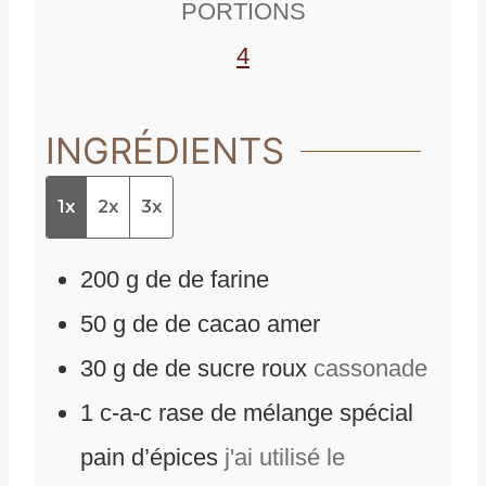
PORTIONS
s
4
INGRÉDIENTS
1x
2x
3x
200
g
de
de farine
50
g
de
de cacao amer
30
g
de
de sucre roux
cassonade
1
c-a-c rase de mélange spécial
pain d’épices
j'ai utilisé le