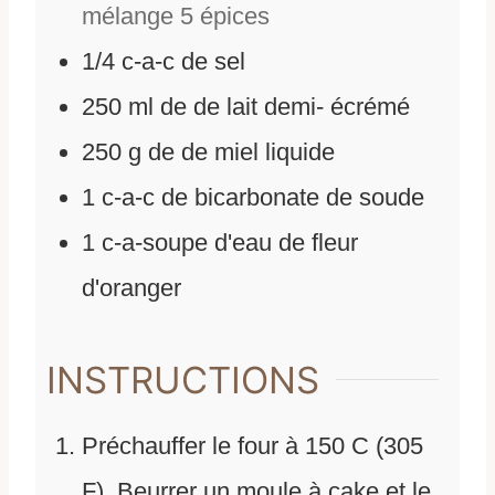
mélange 5 épices
1/4
c-a-c de sel
250
ml
de
de lait demi- écrémé
250
g
de
de miel liquide
1
c-a-c de bicarbonate de soude
1
c-a-soupe d'eau de fleur
d'oranger
INSTRUCTIONS
Préchauffer le four à 150 C (305
F). Beurrer un moule à cake et le