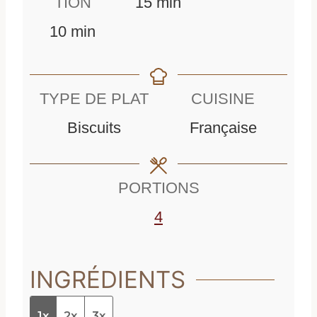
m
i
TION
15
min
m
i
n
10
min
i
n
u
n
u
t
TYPE DE PLAT
CUISINE
u
t
e
Biscuits
Française
t
e
s
e
s
PORTIONS
s
4
INGRÉDIENTS
1x
2x
3x