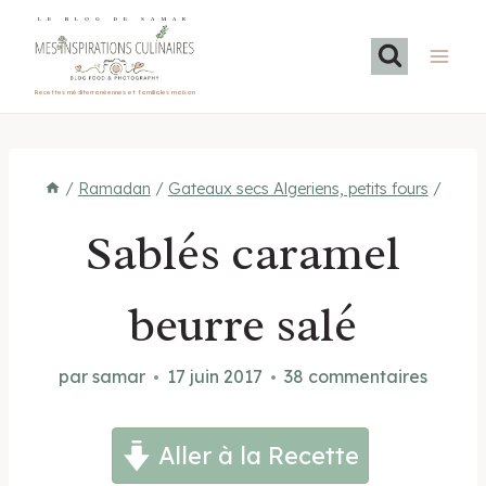
Aller
LE BLOG DE SAMAR
au
contenu
Recettes méditerranéennes et familiales maison
/
Ramadan
/
Gateaux secs Algeriens, petits fours
/
Sablés caramel
beurre salé
par
samar
17 juin 2017
38 commentaires
Aller à la Recette