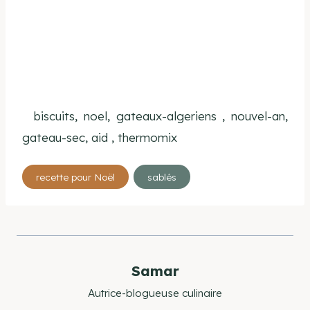
biscuits, noel, gateaux-algeriens , nouvel-an,
gateau-sec, aid , thermomix
Étiquettes
recette pour Noël
sablés
de
la
publication :
Samar
Autrice-blogueuse culinaire