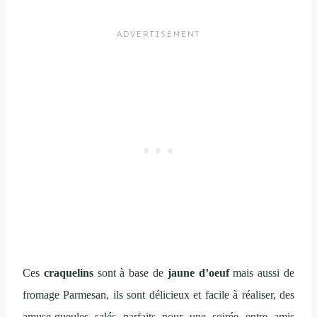
Ces
craquelins
sont à base de
jaune d’oeuf
mais aussi de
fromage Parmesan, ils sont délicieux et facile à réaliser, des
amuse-gueules salés parfaits pour une soirée entre amis