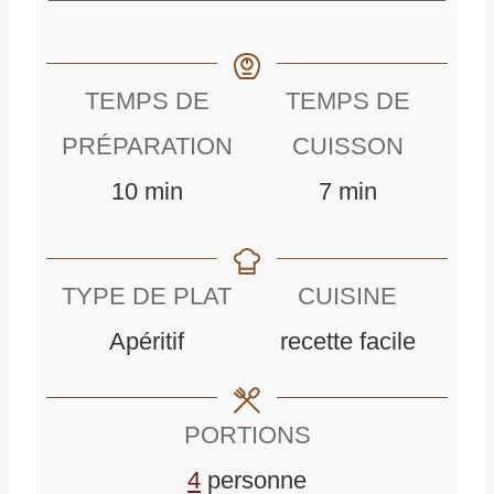
TEMPS DE
TEMPS DE
PRÉPARATION
CUISSON
m
m
10
min
7
min
i
i
n
n
TYPE DE PLAT
CUISINE
u
u
Apéritif
recette facile
t
t
e
e
PORTIONS
s
s
4
personne