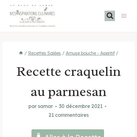
Aller
LE BLOG DE SAMAR
au
contenu
Recettes méditerranéennes et familiales maison
/
Recettes Salées
/
Amuse bouche - Aperitif
/
Recette craquelin
au parmesan
par
samar
30 décembre 2021
21 commentaires