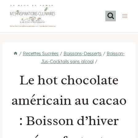
Aller
LE BLOG DE SAMAR
au
contenu
Recettes méditerranéennes et familiales maison
/
Recettes Sucrées
/
Boissons-Desserts
/
Boisson-
Jus-Cocktails sans alcool
/
Le hot chocolate
américain au cacao
: Boisson d’hiver