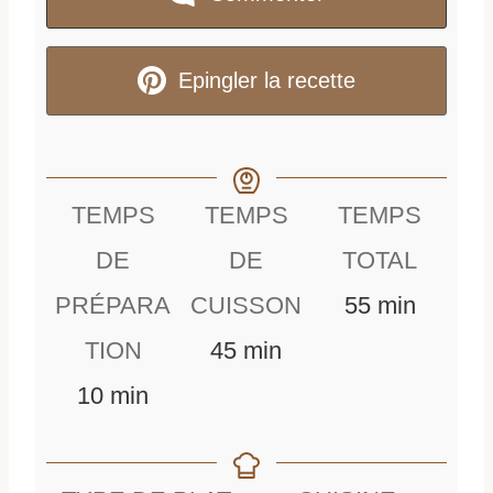
Epingler la recette
TEMPS
TEMPS
TEMPS
DE
DE
TOTAL
m
PRÉPARA
CUISSON
55
min
m
i
TION
45
min
m
i
n
10
min
i
n
u
n
u
t