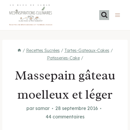
Aller
LE BLOG DE SAMAR
au
contenu
Recettes méditerranéennes et familiales maison
/
Recettes Sucrées
/
Tartes-Gateaux-Cakes
/
Patisseries-Cake
/
Massepain gâteau
moelleux et léger
par
samar
28 septembre 2016
44 commentaires