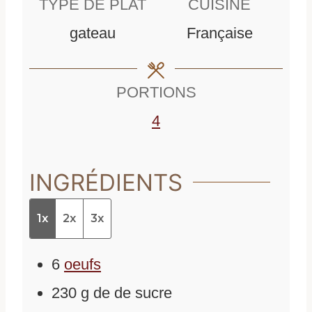
TYPE DE PLAT
CUISINE
u
t
e
gateau
Française
t
e
s
e
s
PORTIONS
s
4
INGRÉDIENTS
1x
2x
3x
6
oeufs
230
g
de
de sucre