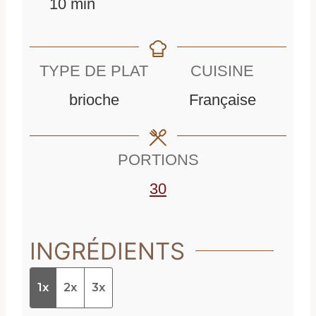
m
i
n
10
min
i
n
u
n
u
t
TYPE DE PLAT
CUISINE
u
t
e
brioche
Française
t
e
s
e
s
PORTIONS
s
30
INGRÉDIENTS
1x
2x
3x