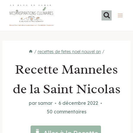
Aller
LE BLOG DE SAMAR
au
contenu
Recettes méditerranéennes et familiales maison
/
recettes de fetes noel nouvel an
/
Recette Manneles
de la Saint Nicolas
par
samar
6 décembre 2022
50 commentaires