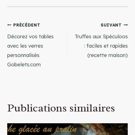
Navigation
PRÉCÉDENT
SUIVANT
Décorez vos tables
Truffes aux Spéculoos
de
avec les verres
: faciles et rapides
personnalisés
(recette maison)
l’article
Gobelets.com
Publications similaires