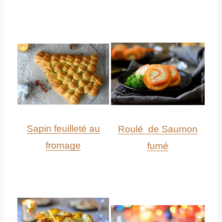
Sapin feuilleté au
Roulé de Saumon
fromage
fumé