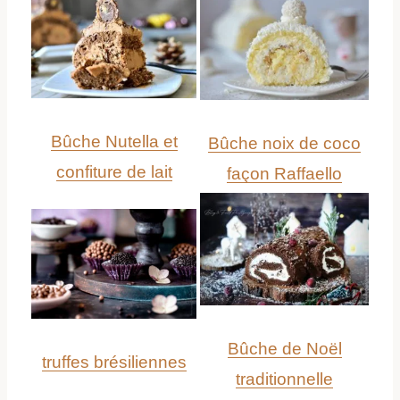
Bûche Nutella et
Bûche noix de coco
confiture de lait
façon Raffaello
Bûche de Noël
truffes brésiliennes
traditionnelle