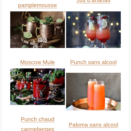
Jus d’ananas
pam
plemousse
Moscow Mule
Punch sans alcool
Punch chaud
Paloma sans alcool
canneberges