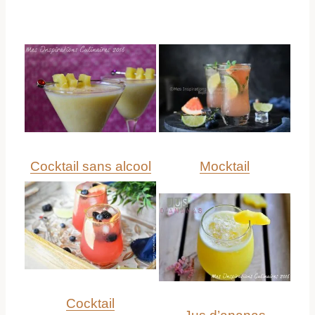
Cocktail
sans
al
cool
Mocktail
Cocktail