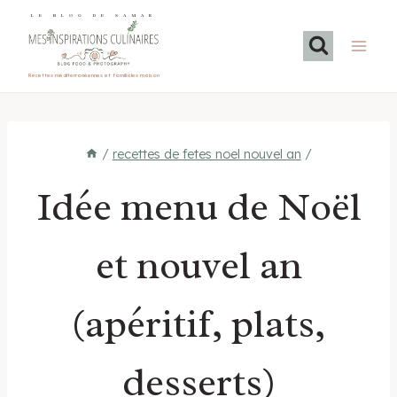
Aller
LE BLOG DE SAMAR
au
contenu
Recettes méditerranéennes et familiales maison
/
recettes de fetes noel nouvel an
/
Idée menu de Noël
et nouvel an
(apéritif, plats,
desserts)