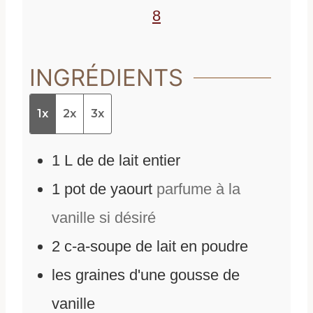
s
8
INGRÉDIENTS
1x
2x
3x
1
L
de
de lait entier
1
pot de yaourt
parfume à la
vanille si désiré
2
c-a-soupe de lait en poudre
les graines d'une gousse de
vanille