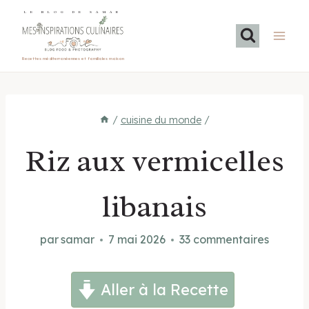
Aller
LE BLOG DE SAMAR
au
contenu
Recettes méditerranéennes et familiales maison
/
cuisine du monde
/
Riz aux vermicelles
libanais
par
samar
7 mai 2026
33 commentaires
Aller à la Recette