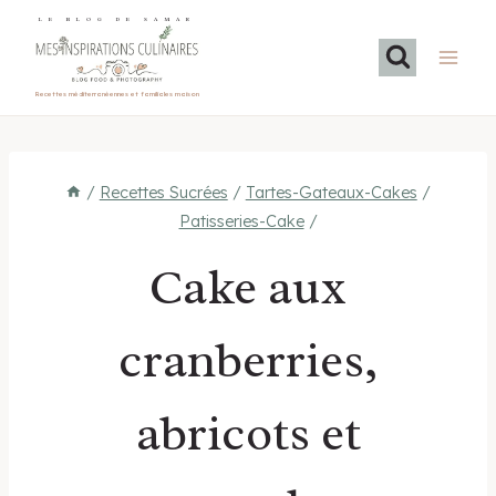
Aller
LE BLOG DE SAMAR
au
contenu
Recettes méditerranéennes et familiales maison
/
Recettes Sucrées
/
Tartes-Gateaux-Cakes
/
Patisseries-Cake
/
Cake aux
cranberries,
abricots et