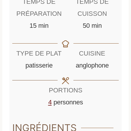
TEMPS DE
TEMPS DE
PRÉPARATION
CUISSON
m
m
15
min
50
min
i
i
n
n
TYPE DE PLAT
CUISINE
u
u
patisserie
anglophone
t
t
e
e
PORTIONS
s
s
4
personnes
INGRÉDIENTS