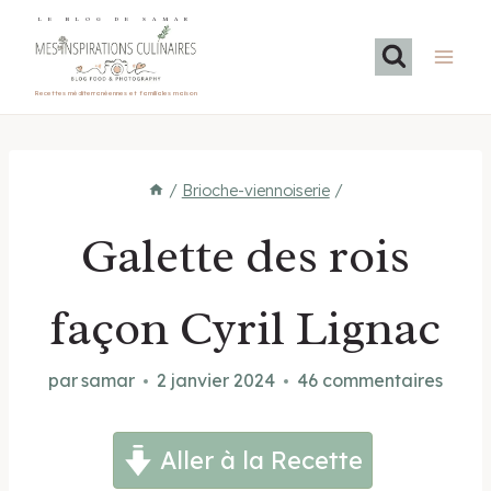
Aller
LE BLOG DE SAMAR
au
contenu
Recettes méditerranéennes et familiales maison
/
Brioche-viennoiserie
/
Galette des rois
façon Cyril Lignac
par
samar
2 janvier 2024
46 commentaires
Aller à la Recette