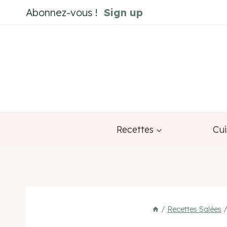
Aller
Abonnez-vous !
Sign up
au
contenu
Recettes
Cui
/
Recettes Salées