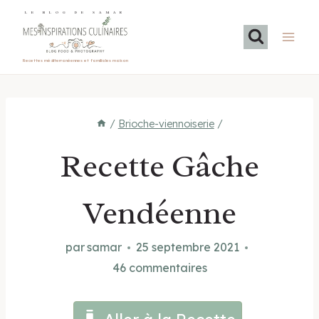
Aller
LE BLOG DE SAMAR
au
contenu
Recettes méditerranéennes et familiales maison
/
Brioche-viennoiserie
/
Recette Gâche
Vendéenne
par
samar
25 septembre 2021
46 commentaires