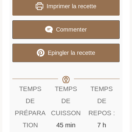
Imprimer la recette
Commenter
Epingler la recette
TEMPS
TEMPS
TEMPS
DE
DE
DE
PRÉPARA
CUISSON
REPOS :
m
h
TION
45
min
7
h