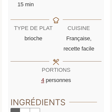
m
i
e
15
min
i
n
u
n
u
r
TYPE DE PLAT
CUISINE
u
t
e
brioche
Française,
t
e
s
recette facile
e
s
s
PORTIONS
4
personnes
INGRÉDIENTS