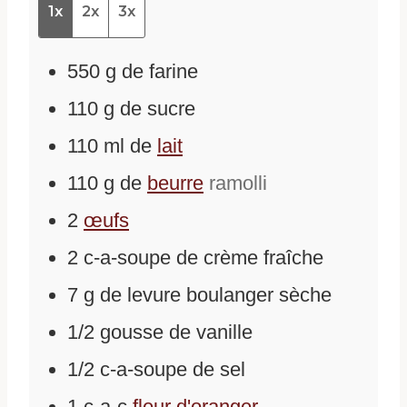
1x
2x
3x
550
g
de
farine
110
g
de
sucre
110
ml
de
lait
110
g
de
beurre
ramolli
2
œufs
2
c-a-soupe
de
crème fraîche
7
g
de
levure boulanger sèche
1/2
gousse de vanille
1/2
c-a-soupe
de
sel
1
c-a-c
fleur d'oranger