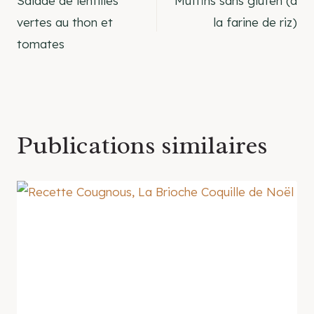
Salade de lentilles
Muffins sans gluten (à
de
vertes au thon et
la farine de riz)
tomates
l’article
Publications similaires