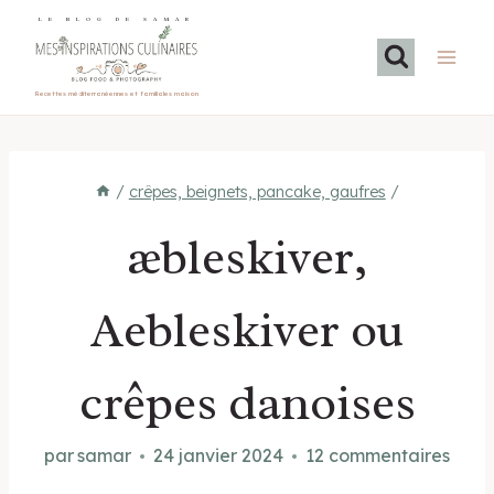
Aller
LE BLOG DE SAMAR
au
contenu
Recettes méditerranéennes et familiales maison
/
crêpes, beignets, pancake, gaufres
/
æbleskiver,
Aebleskiver ou
crêpes danoises
par
samar
24 janvier 2024
12 commentaires